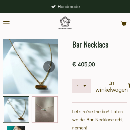
Handmade
Ga
direct
naar
de
hoofdinhoud
Bar Necklace
€ 405,00
In
winkelwagen
Let's raise the bar! Laten
we de Bar Necklace erbij
nemen!