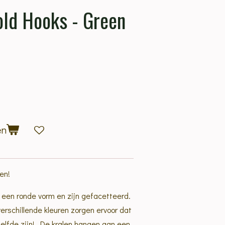
old Hooks - Green
en
en!
 een ronde vorm en zijn gefacetteerd.
rschillende kleuren zorgen ervoor dat
elfde zijn! De kralen hangen aan een