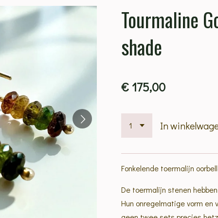
Tourmaline G
shade
€ 175,00
In winkelwag
Fonkelende toermalijn oorbell
De toermalijn stenen hebben
Hun onregelmatige vorm en ve
geen twee sets precies hetz