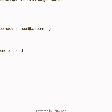
orhaak - natuurlijke toermalijn
 one-of-a-kind
Powered by
JouwWeb