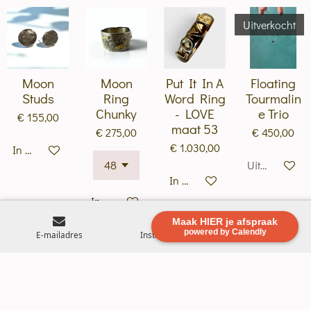
Uitverkocht
Moon
Moon
Put It In A
Floating
Studs
Ring
Word Ring
Tourmalin
Chunky
- LOVE
e Trio
€ 155,00
maat 53
€ 275,00
€ 450,00
€ 1.030,00
In winkelwagen
Uitverkocht
In winkelwagen
In winkelwagen
Maak HIER je afspraak
powered by Calendly
E-mailadres
Instagram
WhatsApp
Tourmalin
Pink
Watermelo
Watermelo