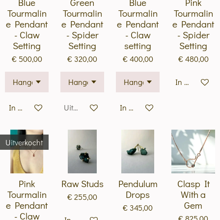
Blue
Green
Blue
Pink
Tourmalin
Tourmalin
Tourmalin
Tourmalin
e Pendant
e Pendant
e Pendant
e Pendant
- Claw
- Spider
- Claw
- Spider
Setting
Setting
setting
Setting
€ 500,00
€ 320,00
€ 400,00
€ 480,00
In winkelwa
In winkelwagen
Uitverkocht
In winkelwagen
Uitverkocht
Pink
Raw Studs
Pendulum
Clasp It
Tourmalin
Drops
With a
€ 255,00
e Pendant
Gem
€ 345,00
- Claw
€ 825,00
In winkelwagen