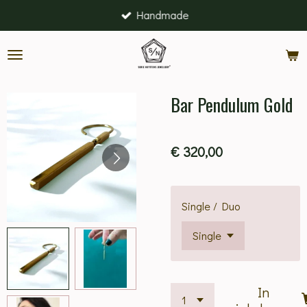
Handmade
Ga
direct
naar
de
hoofdinhoud
Bar Pendulum Gold
€ 320,00
Single / Duo
In