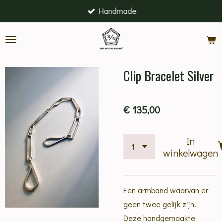
Handmade
Ga
direct
naar
de
hoofdinhoud
Clip Bracelet Silver
€ 135,00
In
winkelwagen
Een armband waarvan er
geen twee gelijk zijn.
Deze handgemaakte